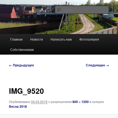
Перейти
Сайт ТСН "Березенки"
к
Поис
основному
содержимому
Березенки
Главное
Главная
Новости
Написать нам
Фотогалерея
меню
Собственникам
Навигация
← Предыдущее
Следующее →
по
изображениям
IMG_9520
Опубликовано
04.03.2019
с разрешением
800 × 1200
в галерее
Весна 2018