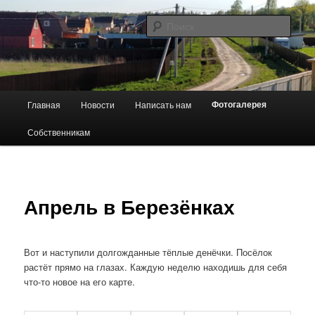
Перейти
Сайт ТСН "Березенки"
к
Поис
основному
содержимому
Березенки
Главное
Фотогалерея
Главная
Новости
Написать нам
меню
Собственникам
Апрель в Березёнках
Вот и наступили долгожданные тёплые денёчки. Посёлок
растёт прямо на глазах. Каждую неделю находишь для себя
что-то новое на его карте.