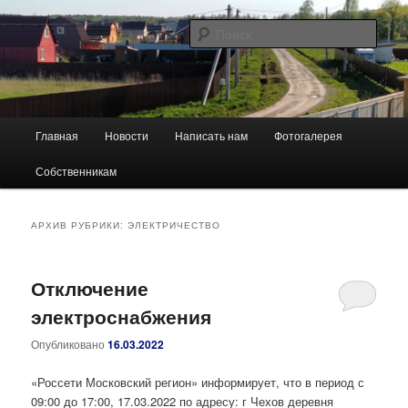
Перейти
Перейти
Сайт ТСН "Березенки"
к
к
Поис
основному
дополнительному
содержимому
содержимому
Березенки
Главное
Главная
Новости
Написать нам
Фотогалерея
меню
Собственникам
АРХИВ РУБРИКИ:
ЭЛЕКТРИЧЕСТВО
Отключение
электроснабжения
Опубликовано
16.03.2022
«Россети Московский регион» информирует, что в период с
09:00 до 17:00, 17.03.2022 по адресу: г Чехов деревня